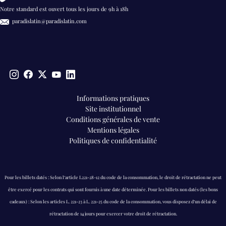
Notre standard est ouvert tous les jours de 9h à 18h
paradislatin@paradislatin.com
Pieds
Informations pratiques
Site institutionnel
de
Conditions générales de vente
page
Mentions légales
Politiques de confidentialité
Pour les billets datés : Selon l’article L221-28-12 du code de la consommation, le droit de rétractation ne peut
être exercé pour les contrats qui sont fournis à une date déterminée. Pour les billets non datés (les bons
cadeaux) : Selon les articles L. 221-23 à L. 221-25 du code de la consommation, vous disposez d’un délai de
rétractation de 14 jours pour exercer votre droit de rétractation.