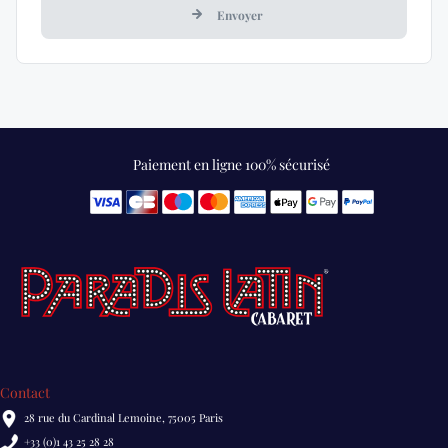
Envoyer
Paiement en ligne 100% sécurisé
Contact
28 rue du Cardinal Lemoine, 75005 Paris
+33 (0)1 43 25 28 28