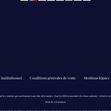
e institutionnel
Conditions générales de vente
Mentions légales
ur les contrats qui sont fournis à une date déterminée. Pour les billets non datés (les bons cadeaux) : Selon les ar
droit de rétractation.
 règlement en ligne des litiges, guichet unique en ligne permettant aux consommateurs et aux commerçants de l’Un