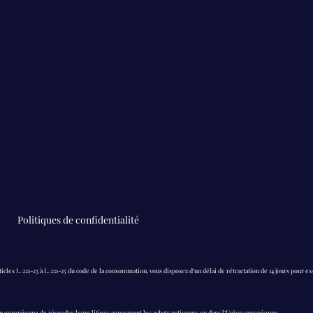
Politiques de confidentialité
ticles L. 221-23 à L. 221-25 du code de la consommation, vous disposez d’un délai de rétractation de 14 jours pour e
ion européenne de résoudre leurs litiges concernant les achats nationaux ou dans l’Union européenne.