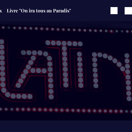
x
Livre "On ira tous au Paradis"