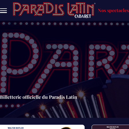
Aller au contenu principal
Nos spectacles
Navigation
principale
Billetterie officielle du Paradis Latin