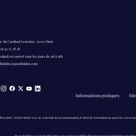
t
ue du Cardinal Lemoine, 75005 Paris
0)1 43 25 28 28
ndard est ouvert tous les jours de 9h à 18h
dislatin@paradislatin.com
Pieds
Informations pratiques
Sit
de
page
llets datés : Selon l’article L221-28-12 du code de la consommation, le droit de rétractation ne peut être exercé po
En cas de litige, avec le Paradis Latin, vous avez la possibilité d’avoir recours à la plateforme de